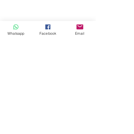
Whatsapp
Facebook
Email
Nebulizadores
Nebulizadores
Productos Destacados
En oferta