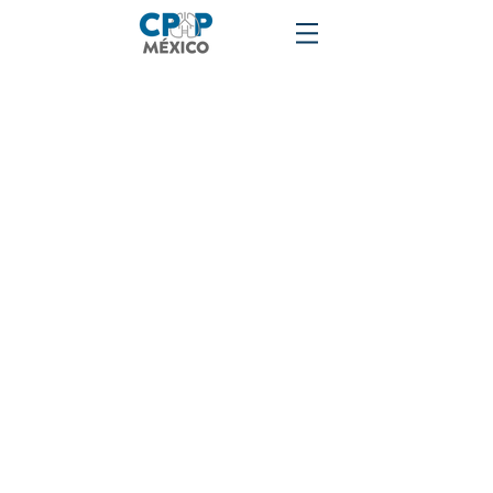
Ordenar por
Filtros
Borrar todos
Filtros
Borrar todos
Mostrar objeto
Mostrar objeto