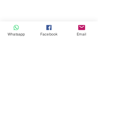
Whatsapp
Facebook
Email
Nebulizadores
Nebulizadores
Productos Destacados
En oferta