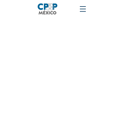
Ordenar por
Filtros
Borrar todos
Filtros
Borrar todos
Mostrar objeto
Mostrar objeto